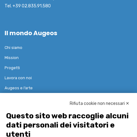
Tel. +39 02.835.91.580
Il mondo Augeos
Chi siamo
Mission
Progetti
Lavora con noi
Augeos e l’arte
Rifiuta cookie non necessari ✕
Soluzioni
Questo sito web raccoglie alcuni
dati personali dei visitatori e
Governance Risk Compliance
utenti