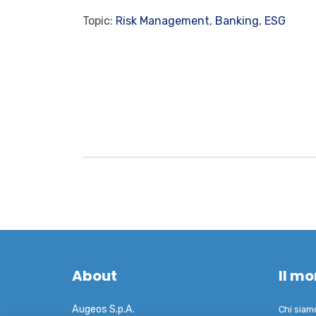
Topic:
Risk Management
,
Banking
,
ESG
About
Il m
Augeos S.p.A.
Chi siam