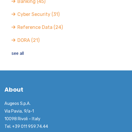
Banking
(45)
Cyber Security
(31)
Reference Data
(24)
DORA
(21)
see all
About
Augeos S.p.A.
Via Pavia, 9/a-1
10098 Rivoli – Italy
Tel. +39 011 959.74.44