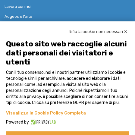
Lavora con noi
Augeos e l’arte
Rifiuta cookie non necessari ✕
Soluzioni
Questo sito web raccoglie alcuni
dati personali dei visitatori e
Governance Risk Compliance
utenti
Reference Data & Pricing
Con il tuo consenso, noi e i nostri partner utilizziamo i cookie e
Advisor
tecnologie simili per archiviare, accedere ed elaborare i dati
personali come, ad esempio, la visita al sito web o la
Case Studies
personalizzazione degli annunci. Poiché rispettiamo il tuo
diritto alla privacy, è possibile scegliere di non consentire alcuni
Contatti
tipi di cookie. Clicca su preferenze GDPR per saperne di più.
Visualizza la Cookie Policy Completa
Powered by
Legal