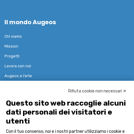
Il mondo Augeos
Chi siamo
Mission
Progetti
Lavora con noi
Augeos e l’arte
Rifiuta cookie non necessari ✕
Soluzioni
Questo sito web raccoglie alcuni
dati personali dei visitatori e
Governance Risk Compliance
utenti
Reference Data & Pricing
Con il tuo consenso, noi e i nostri partner utilizziamo i cookie e