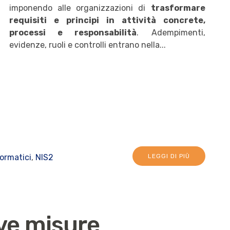
imponendo alle organizzazioni di
trasformare
requisiti e principi in attività concrete,
processi e responsabilità
. Adempimenti,
evidenze, ruoli e controlli entrano nella...
formatici
,
NIS2
LEGGI DI PIÙ
ve misure