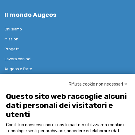
Il mondo Augeos
Chi siamo
Mission
Progetti
Lavora con noi
Augeos e l’arte
Rifiuta cookie non necessari ✕
Soluzioni
Questo sito web raccoglie alcuni
dati personali dei visitatori e
Governance Risk Compliance
utenti
Reference Data & Pricing
Con il tuo consenso, noi e i nostri partner utilizziamo i cookie e
Advisor
tecnologie simili per archiviare, accedere ed elaborare i dati