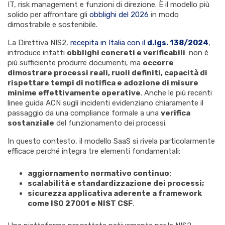
IT, risk management e funzioni di direzione. È il modello più
solido per affrontare gli
obblighi del 2026
in modo
dimostrabile e sostenibile.
La Direttiva NIS2,
recepita in Italia con il
d.lgs. 138/2024
,
introduce infatti
obblighi concreti e verificabili
: non è
più sufficiente produrre documenti, ma
occorre
dimostrare processi reali, ruoli definiti, capacità di
rispettare tempi di notifica e adozione di misure
minime effettivamente operative
. Anche le più recenti
linee guida ACN sugli incidenti evidenziano chiaramente il
passaggio da una compliance formale a una
verifica
sostanziale
del funzionamento dei processi.
In questo contesto, il modello SaaS si rivela particolarmente
efficace perché integra tre elementi fondamentali:
aggiornamento normativo continuo
;
scalabilità e standardizzazione dei processi;
sicurezza applicativa aderente a framework
come ISO 27001 e NIST CSF
.