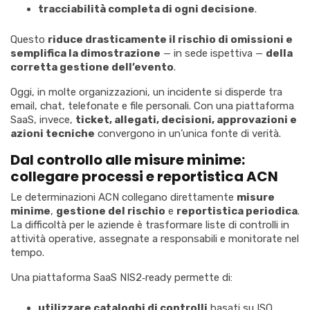
tracciabilità completa di ogni decisione
.
Questo
riduce drasticamente il rischio di omissioni e
semplifica la dimostrazione
— in sede ispettiva —
della
corretta gestione dell’evento
.
Oggi, in molte organizzazioni, un incidente si disperde tra
email, chat, telefonate e file personali. Con una piattaforma
SaaS, invece,
ticket, allegati, decisioni, approvazioni e
azioni tecniche
convergono in un’unica fonte di verità.
Dal controllo alle misure minime:
collegare processi e reportistica ACN
Le determinazioni ACN collegano direttamente
misure
minime
,
gestione del rischio
e
reportistica periodica
.
La difficoltà per le aziende è trasformare liste di controlli in
attività operative, assegnate a responsabili e monitorate nel
tempo.
Una piattaforma SaaS NIS2‑ready permette di:
utilizzare cataloghi di controlli
basati su ISO