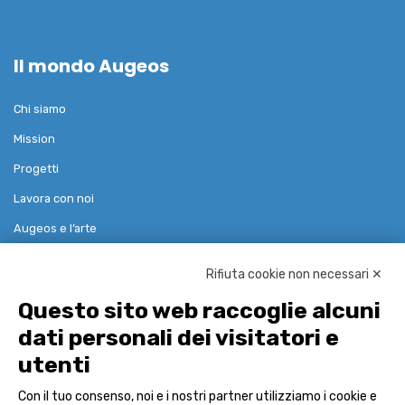
Il mondo Augeos
Chi siamo
Mission
Progetti
Lavora con noi
Augeos e l’arte
Rifiuta cookie non necessari ✕
Soluzioni
Questo sito web raccoglie alcuni
dati personali dei visitatori e
Governance Risk Compliance
utenti
Reference Data & Pricing
Con il tuo consenso, noi e i nostri partner utilizziamo i cookie e