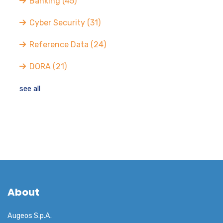
Banking
(45)
Cyber Security
(31)
Reference Data
(24)
DORA
(21)
see all
About
Augeos S.p.A.