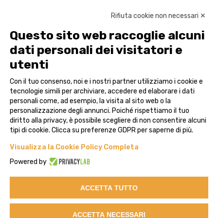
Rifiuta cookie non necessari ✕
Soluzioni
Questo sito web raccoglie alcuni
dati personali dei visitatori e
Governance Risk Compliance
utenti
Reference Data & Pricing
Con il tuo consenso, noi e i nostri partner utilizziamo i cookie e
Advisor
tecnologie simili per archiviare, accedere ed elaborare i dati
personali come, ad esempio, la visita al sito web o la
Case Studies
personalizzazione degli annunci. Poiché rispettiamo il tuo
diritto alla privacy, è possibile scegliere di non consentire alcuni
Contatti
tipi di cookie. Clicca su preferenze GDPR per saperne di più.
Visualizza la Cookie Policy Completa
Legal
Powered by
ACCETTA TUTTO
Privacy
Cookie Policy
ACCETTA NECESSARI