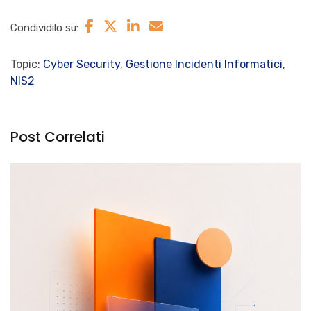
patching, backup/restore test, logging, segmentazione
dove critica). Poi si scala con un piano a ondate.
Condividilo su:
Topic:
Cyber Security
,
Gestione Incidenti Informatici
,
NIS2
Post Correlati