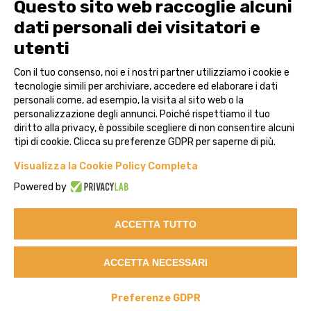
Soluzioni
Questo sito web raccoglie alcuni
dati personali dei visitatori e
Governance Risk Compliance
utenti
Reference Data & Pricing
Con il tuo consenso, noi e i nostri partner utilizziamo i cookie e
Advisor
tecnologie simili per archiviare, accedere ed elaborare i dati
personali come, ad esempio, la visita al sito web o la
Case Studies
personalizzazione degli annunci. Poiché rispettiamo il tuo
diritto alla privacy, è possibile scegliere di non consentire alcuni
Contatti
tipi di cookie. Clicca su preferenze GDPR per saperne di più.
Visualizza la Cookie Policy Completa
Legal
Powered by
ACCETTA TUTTO
Privacy
Cookie Policy
ACCETTA NECESSARI
©Copyright Augeos S.p.A - Tutti i diritti riservati; C.F. e P.IVA
Preferenze GDPR
09209130013 Capitale Sociale 140.000 i.v.; REA 103338