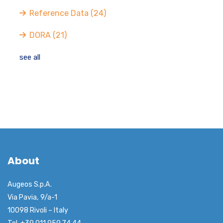
Reference Data
(24)
DORA
(21)
see all
About
Augeos S.p.A.
Via Pavia, 9/a-1
10098 Rivoli – Italy