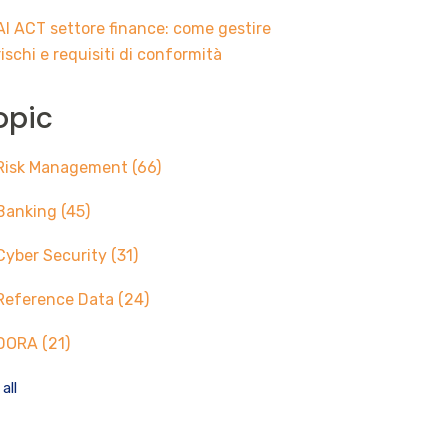
AI ACT settore finance: come gestire
rischi e requisiti di conformità
opic
Risk Management
(66)
Banking
(45)
Cyber Security
(31)
Reference Data
(24)
DORA
(21)
all