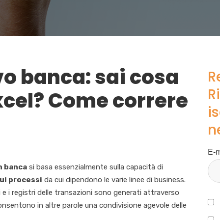
vo banca: sai cosa
R
R
xcel? Come correre
is
n
E-m
n banca
si basa essenzialmente sulla capacità di
sui processi
da cui dipendono le varie linee di business.
ti e i registri delle transazioni sono generati attraverso
onsentono in altre parole una condivisione agevole delle