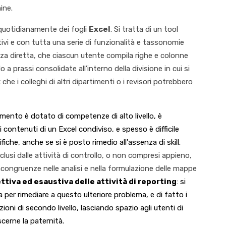
ine.
a quotidianamente dei fogli
Excel
. Si tratta di un tool
ativi e con tutta una serie di funzionalità e tassonomie
za diretta, che ciascun utente compila righe e colonne
 a prassi consolidate all'interno della divisione in cui si
e i colleghi di altri dipartimenti o i revisori potrebbero
trumento è dotato di competenze di alto livello, è
 contenuti di un Excel condiviso, e spesso è difficile
fiche, anche se si è posto rimedio all'assenza di skill.
lusi dalle attività di controllo, o non compresi appieno,
congruenze nelle analisi e nella formulazione delle mappe
iva ed esaustiva delle attività di reporting
: si
a per rimediare a questo ulteriore problema, e di fatto i
oni di secondo livello, lasciando spazio agli utenti di
scerne la paternità.