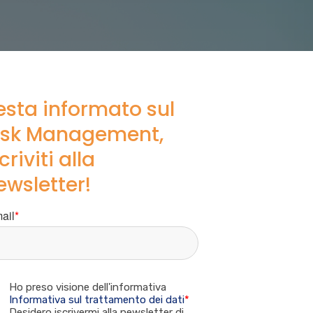
esta informato sul
isk Management,
criviti alla
ewsletter!
ail
*
Ho preso visione dell'informativa
Informativa sul trattamento dei dati
*
Desidero iscrivermi alla newsletter di