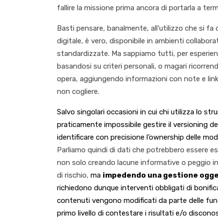
fallire la missione prima ancora di portarla a term
Basti pensare, banalmente, all'utilizzo che si f
digitale, è vero, disponibile in ambienti collabor
standardizzate. Ma sappiamo tutti, per esperien
basandosi su criteri personali, o magari ricorrendo
opera, aggiungendo informazioni con note e link ch
non cogliere.
Salvo singolari occasioni in cui chi utilizza lo s
praticamente impossibile gestire il versioning dei
identificare con precisione l’ownership delle modi
Parliamo quindi di dati che potrebbero essere esc
non solo creando lacune informative o peggio in
di rischio,
ma
impedendo una gestione oggett
richiedono dunque interventi obbligati di bonific
contenuti vengono modificati da parte delle funzi
primo livello di contestare i risultati e/o discono