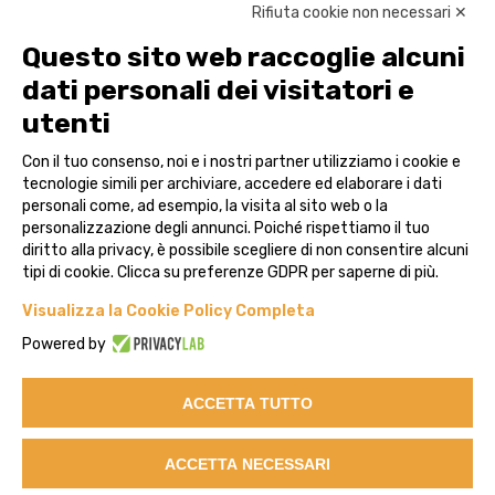
Rifiuta cookie non necessari ✕
Soluzioni
Questo sito web raccoglie alcuni
dati personali dei visitatori e
Governance Risk Compliance
utenti
Reference Data & Pricing
Con il tuo consenso, noi e i nostri partner utilizziamo i cookie e
Advisor
tecnologie simili per archiviare, accedere ed elaborare i dati
personali come, ad esempio, la visita al sito web o la
Case Studies
personalizzazione degli annunci. Poiché rispettiamo il tuo
diritto alla privacy, è possibile scegliere di non consentire alcuni
Contatti
tipi di cookie. Clicca su preferenze GDPR per saperne di più.
Visualizza la Cookie Policy Completa
Powered by
Legal
ACCETTA TUTTO
Privacy
Cookie Policy
ACCETTA NECESSARI