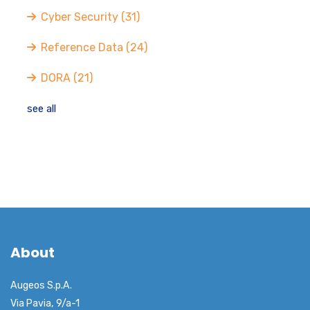
Cyber Security
(31)
Reference Data
(24)
DORA
(21)
see all
About
Augeos S.p.A.
Via Pavia, 9/a-1