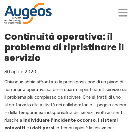
Continuità operativa: il
problema di ripristinare il
servizio
30 aprile 2020
Chiunq
ue abbia affrontato la predisposizione di un piano di
continuità operativa sa bene quanto ripristinare il servizio sia
il problema più complesso da risolvere. Che si tratti di
uno
stop forzato alle attività dei collaboratori o – pegg
io ancora
– della temporanea indisponibilità
dei servizi rivolti
a
i
clienti,
riuscire a
individuare
l'incidente occorso
, i
sistemi
coinvolti
e i
dati persi
in tempi rapidi
è
la chiave per