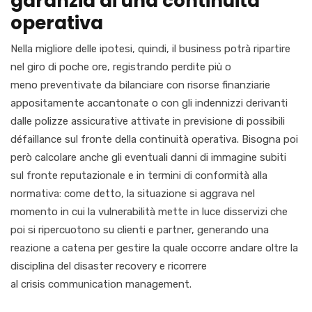
garanzia di una continuità
operativa
Nella migliore delle ipotesi, quindi, il business potrà ripartire
nel giro di poche ore, registrando perdite
più o
meno
preventivate da bilanciare con ri
sorse finanziarie
appositamente accantonate o con gli indennizzi derivanti
dalle polizze assicurative attivate in previsione di possibili
défaillance sul fronte della continuità operativa. Bisogna poi
però calcolare anche gli eventuali danni
di
immagine su
biti
sul fronte
reputazionale
e in termini di conformità alla
normativa: come detto, la situazione si aggrava nel
momento in cui la vulnerabilità mette in luce disservizi che
poi si ripercuotono su clienti e partner, generando una
reazione a catena per ges
tire la quale occorre andare oltre la
disciplina del
disaster
recovery
e ricorrere
al
crisis
communication
management.