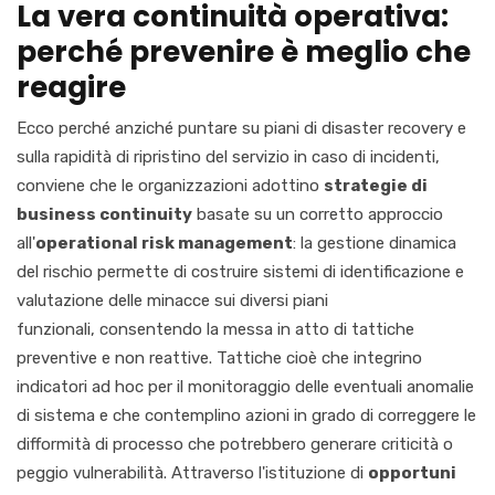
La vera
continuità operativa
:
perché
prevenire
è meglio che
reagire
Ecc
o perché anziché puntare su piani di
disaster
recovery
e
sulla rapidità di ripristino del servizio in caso
di
incidenti,
conviene che le
organizzazioni
adottino
strategie di
business
continuity
basate su un corretto approccio
all'
operational
risk
management
: la g
estione dinamica
del rischio permette di costruire sistemi di identificazione e
valutazione delle minacce sui diversi piani
funzionali,
consentendo la messa in atto di tattiche
preventive e non reattive. Tattiche cioè che integrino
indicatori ad hoc per il
monitoraggio delle eventuali anomalie
di sistema e che contemplino azioni in grado di correggere le
difformità di processo che potrebbero generare criticità o
peggio vulnerabilità. Attraverso l'istituzione di
opportuni