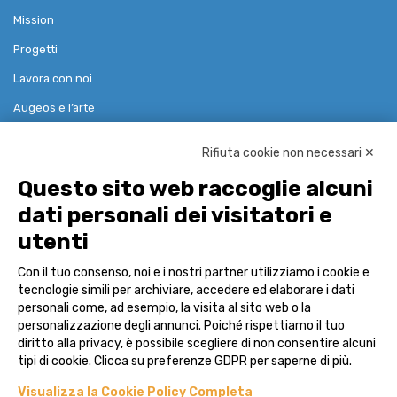
Mission
Progetti
Lavora con noi
Augeos e l’arte
Rifiuta cookie non necessari ✕
Soluzioni
Questo sito web raccoglie alcuni
dati personali dei visitatori e
Governance Risk Compliance
utenti
Reference Data & Pricing
Con il tuo consenso, noi e i nostri partner utilizziamo i cookie e
Advisor
tecnologie simili per archiviare, accedere ed elaborare i dati
personali come, ad esempio, la visita al sito web o la
Case Studies
personalizzazione degli annunci. Poiché rispettiamo il tuo
diritto alla privacy, è possibile scegliere di non consentire alcuni
Contatti
tipi di cookie. Clicca su preferenze GDPR per saperne di più.
Visualizza la Cookie Policy Completa