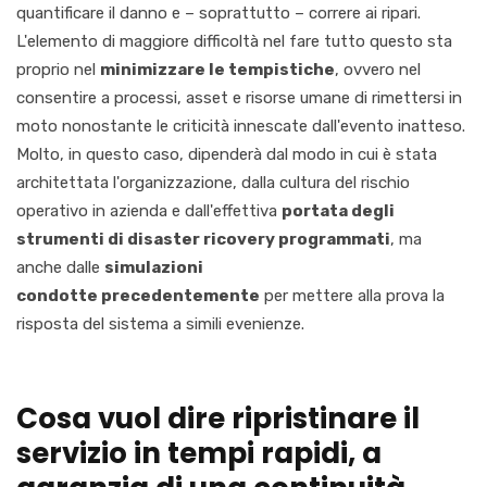
quantificare il danno e – soprattutto – correre ai ripari.
L'elem
ento di maggiore difficoltà nel fare tutto questo sta
proprio nel
minimizzare le tempistiche
,
ovvero
nel
consentire a processi,
asset
e risorse umane di rimettersi in
moto nonostante le criticità innescate dall'evento inatteso.
Molto, in questo caso, dipen
derà dal modo in cui è stata
architettata l'organizzazione, dalla cultura del rischio
operativo in azienda e dall'effettiva
portata degli
strumenti di
disaster
ricovery
programmati
, ma
anche dalle
simulazioni
condotte
precedentemente
per mettere alla prova
la
risposta del sistema a simili evenienze.
Cosa vuol
dire ripristinare il
servizio in tempi rapidi
, a